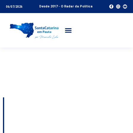
Desde 2017 - O Radar da Política
06/07/2026
Tag:
infraestrutura
rodoviária santa
catarina
Os detalhes sobre o
impasse da BR-101;
UB perderá mais um