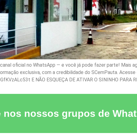
nal oficial no WhatsApp — e você já pode fazer parte! Mais ag
nformação exclusiva, com a credibilidade do SCemPauta. Acesse e
gGfKVzALc53t E NÃO ESQUEÇA DE ATIVAR O SININHO PARA R
e nos nossos grupos de Wha