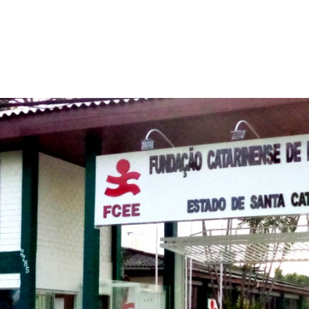
de prejuízo milionário na
; mais um encontro do MD