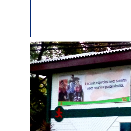
TCE aponta risco 
força em Brasília
destaques