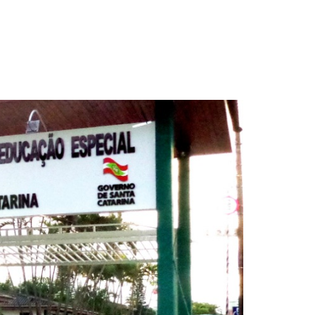
 Saúde; Uczai ganha
B — e outros