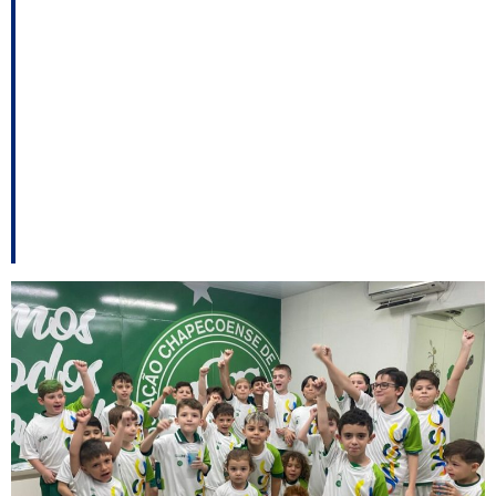
JASC têm início com
ações de divulgação
na Arena Condá e
primeiras competições
em Chapecó