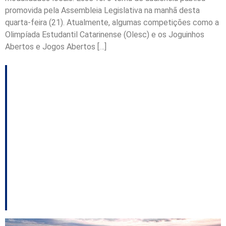
promovida pela Assembleia Legislativa na manhã desta
quarta-feira (21). Atualmente, algumas competições como a
Olimpíada Estudantil Catarinense (Olesc) e os Joguinhos
Abertos e Jogos Abertos […]
Deputados cobrarão
respostas do governo
sobre investigação; as
forças na eleição da
OAB; e a polêmica
envolvendo o Jasc