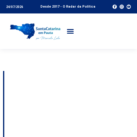
Desde 2017 - O Radar da Política
24/07/2026
Tag:
Jasc
Novas leis reforçam
patrimônio cultural e
reconhecem tradições
e municípios
catarinenses