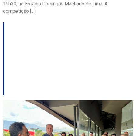
19h30, no Estádio Domingos Machado de Lima. A
competição […]
Tensão: Presidente da
Fesporte vai para cima
de deputado,
xingando-o de
“babaca”