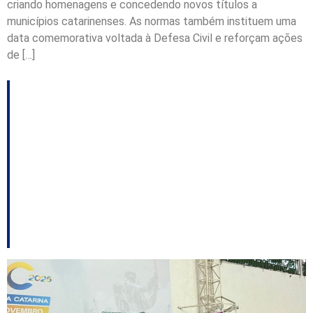
criando homenagens e concedendo novos títulos a
municípios catarinenses. As normas também instituem uma
data comemorativa voltada à Defesa Civil e reforçam ações
de […]
Chapecó encerra
JASC com 191 pontos
e confirma hegemonia
em diversas
modalidades