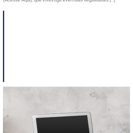
Fesporte tira Jasc de
Chapecó, transfere
para Lages e levanta
debate sobre
retaliação política