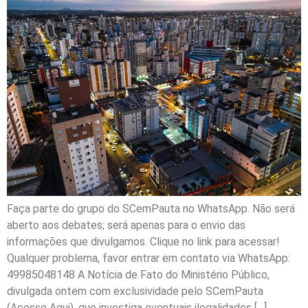
Faça parte do grupo do SCemPauta no WhatsApp. Não será
aberto aos debates; será apenas para o envio das
informações que divulgamos. Clique no link para acessar!
Qualquer problema, favor entrar em contato via WhatsApp:
49985048148 A Notícia de Fato do Ministério Público,
divulgada ontem com exclusividade pelo SCemPauta
(Acesse Aqui), que investiga eventuais ilegalidades […]