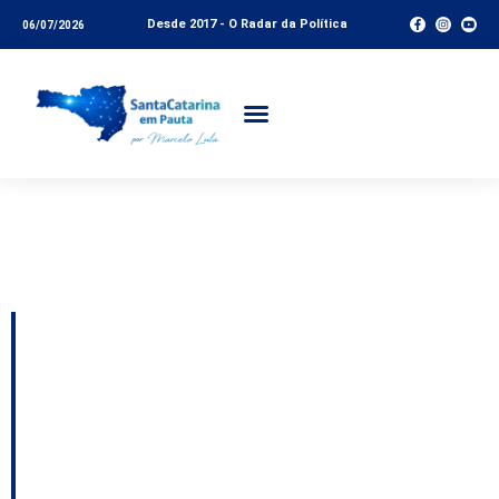
Desde 2017 - O Radar da Política
06/07/2026
Tag:
Jornal de Santa
Catarina
HISTÓRIAS DA
POLÍTICA
CATARINENSE que a
História não contou. O