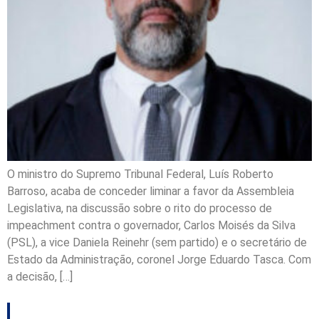
O ministro do Supremo Tribunal Federal, Luís Roberto
Barroso, acaba de conceder liminar a favor da Assembleia
Legislativa, na discussão sobre o rito do processo de
impeachment contra o governador, Carlos Moisés da Silva
(PSL), a vice Daniela Reinehr (sem partido) e o secretário de
Estado da Administração, coronel Jorge Eduardo Tasca. Com
a decisão, […]