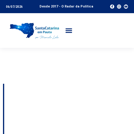
Desde 2017 - O Radar da Política
06/07/2026
Tag:
Luís Roberto
Barroso
Chefe do MPSC lança
livro que propõe novo
olhar sobre a atuação
do Ministério Público