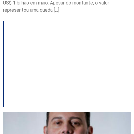
US$ 1 bilhão em maio. Apesar do montante, o valor
representou uma queda […]
Ministro Barroso
determina que o rito do
processo de
impeachment será o
estabelecido pela
Alesc