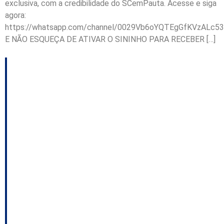
exclusiva, com a credibilidade do SCemPauta. Acesse e siga
agora:
https://whatsapp.com/channel/0029Vb6oYQTEgGfKVzALc53
E NÃO ESQUEÇA DE ATIVAR O SININHO PARA RECEBER […]
Exportações de SC
somam US$ 1 bi, mas
apresentam queda;
Udo acredita na
reeleição de Adriano;
Os desafios do PT
catarinense, entre