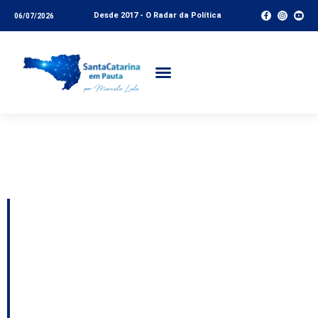
Desde 2017 - O Radar da Política
06/07/2026
Tag:
Marcelo Achutti
MDB
Governo em alerta
após suposta ameaça
do PGC; Jorginho não
desiste do MDB; A