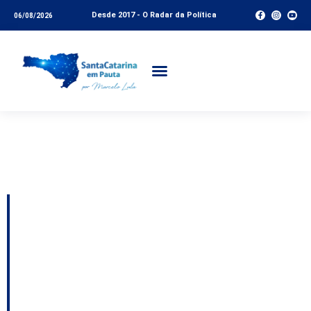
Desde 2017 - O Radar da Política
06/08/2026
Tag:
mobilidade
urbana
Gaspar instala 18
novos abrigos de
ônibus para ampliar
conforto e segurança