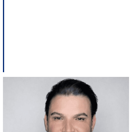
em contratação de
empresa com
orçamento 300%
superior ao de
concorrentes