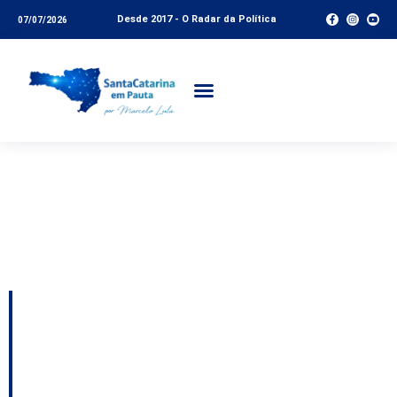
Desde 2017 - O Radar da Política
07/07/2026
Tag:
reajuste
professores santa
catarina
Os detalhes sobre o
impasse da BR-101;
UB perderá mais um