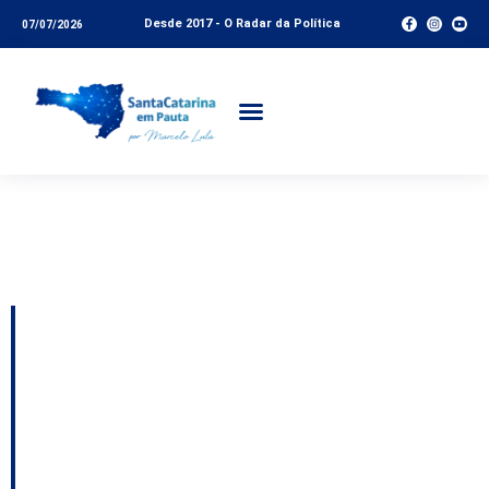
Desde 2017 - O Radar da Política
07/07/2026
Tag:
repercussão
pública
Peregrinação
ideológica: vereador
Castor, de Lages, vai a
Brasília tietar Nikolas