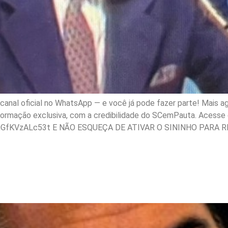
nal oficial no WhatsApp — e você já pode fazer parte! Mais ag
nformação exclusiva, com a credibilidade do SCemPauta. Acesse e
gGfKVzALc53t E NÃO ESQUEÇA DE ATIVAR O SININHO PARA R
ria virar Presidente? Qu
rto Marinho?