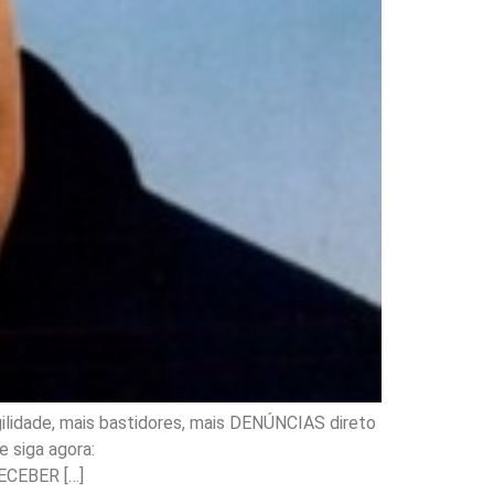
ilidade, mais bastidores, mais DENÚNCIAS direto
 siga agora:
ECEBER […]