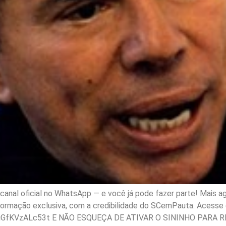
nal oficial no WhatsApp — e você já pode fazer parte! Mais ag
nformação exclusiva, com a credibilidade do SCemPauta. Acesse e
gGfKVzALc53t E NÃO ESQUEÇA DE ATIVAR O SININHO PARA R