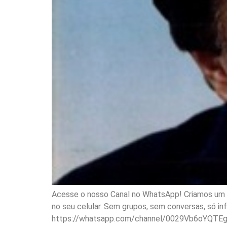
Acesse o nosso Canal no WhatsApp! Criamos um ca
no seu celular. Sem grupos, sem conversas, só i
https://whatsapp.com/channel/0029Vb6oYQTE