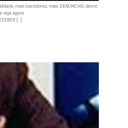
ilidade, mais bastidores, mais DENÚNCIAS direto
 siga agora:
ECEBER […]
re a eleição