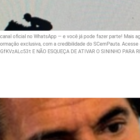
nal oficial no WhatsApp — e você já pode fazer parte! Mais ag
nformação exclusiva, com a credibilidade do SCemPauta. Acesse e
gGfKVzALc53t E NÃO ESQUEÇA DE ATIVAR O SININHO PARA R
ria ter virado Presidente
rto Marinho.