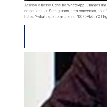
Acesse o nosso Canal no WhatsApp! Criamos um ca
no seu celular. Sem grupos, sem conversas, só i
https://whatsapp.com/channel/0029Vb6oYQTE
O que foi pergunt
presidencial de 19