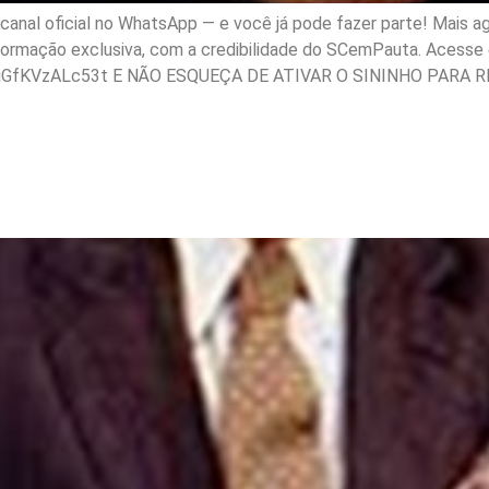
nal oficial no WhatsApp — e você já pode fazer parte! Mais ag
nformação exclusiva, com a credibilidade do SCemPauta. Acesse e
gGfKVzALc53t E NÃO ESQUEÇA DE ATIVAR O SININHO PARA R
ado a Roberto Marinho sob
89.