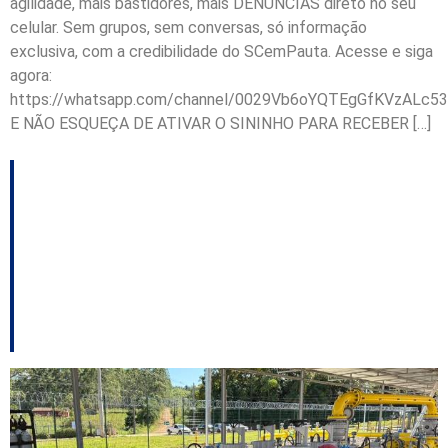
agilidade, mais bastidores, mais DENÚNCIAS direto no seu
celular. Sem grupos, sem conversas, só informação
exclusiva, com a credibilidade do SCemPauta. Acesse e siga
agora:
https://whatsapp.com/channel/0029Vb6oYQTEgGfKVzALc53
E NÃO ESQUEÇA DE ATIVAR O SININHO PARA RECEBER […]
Nova estação amplia
distribuição de gás
natural no Sul do
Estado