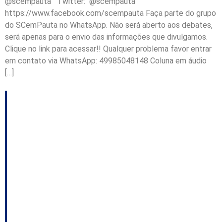
@scempauta Twitter: @scempauta
https://www.facebook.com/scempauta Faça parte do grupo
do SCemPauta no WhatsApp. Não será aberto aos debates,
será apenas para o envio das informações que divulgamos.
Clique no link para acessar!! Qualquer problema favor entrar
em contato via WhatsApp: 49985048148 Coluna em áudio
[…]
EXCLUSIVO:
Supostos casos de
assédio sexual na
SCGás; Darci de
Matos fará denúncia
contra deputado do