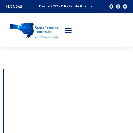
Desde 2017 - O Radar da Política
08/07/2026
Tag:
SCGás
Entenda o aumento no
preço do gás; MPE
abre Notícia de Fato
para apurar a mudança
de domicílio eleitoral