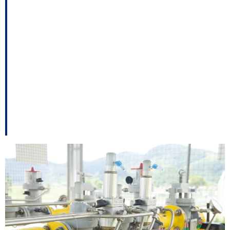
de Carlos Bolsonaro;
prints de Souza
mostram que Topázio
foi alertado – e outros
destaques