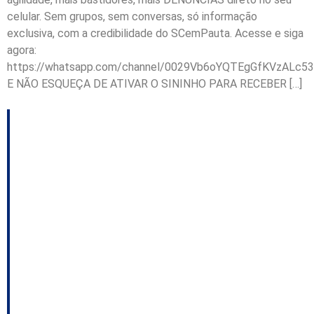
celular. Sem grupos, sem conversas, só informação
exclusiva, com a credibilidade do SCemPauta. Acesse e siga
agora:
https://whatsapp.com/channel/0029Vb6oYQTEgGfKVzALc53
E NÃO ESQUEÇA DE ATIVAR O SININHO PARA RECEBER […]
Governo pretende
economizar R$ 5,5 bi
com o Pafisc; Lei deve
impedir Nathan de ir
para a SCGás; Defesa
de álcool nas escolas