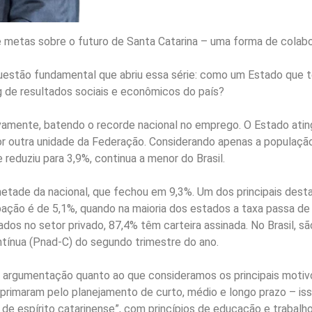
metas sobre o futuro de Santa Catarina – uma forma de colabor
estão fundamental que abriu essa série: como um Estado que t
ng de resultados sociais e econômicos do país?
ovamente, batendo o recorde nacional no emprego. O Estado ati
r outra unidade da Federação. Considerando apenas a população 
eduziu para 3,9%, continua a menor do Brasil.
etade da nacional, que fechou em 9,3%. Um dos principais des
cupação é de 5,1%, quando na maioria dos estados a taxa passa 
dos no setor privado, 87,4% têm carteira assinada. No Brasil, s
tínua (Pnad-C) do segundo trimestre do ano.
argumentação quanto ao que consideramos os principais motivos
rimaram pelo planejamento de curto, médio e longo prazo – iss
o de espírito catarinense”, com princípios de educação e trabalho