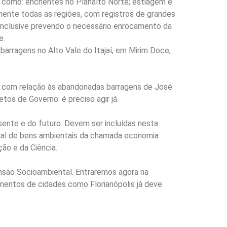
s como: enchentes no Planalto Norte; estiagem e
mente todas as regiões, com registros de grandes
 inclusive prevendo o necessário enrocamento da
e.
barragens no Alto Vale do Itajaí, em Mirim Doce,
s com relação às abandonadas barragens de José
tos de Governo: é preciso agir já.
ente e do futuro. Devem ser incluídas nesta
rial de bens ambientais da chamada economia
ão e da Ciência.
nsão Socioambiental. Entraremos agora na
mentos de cidades como Florianópolis já deve