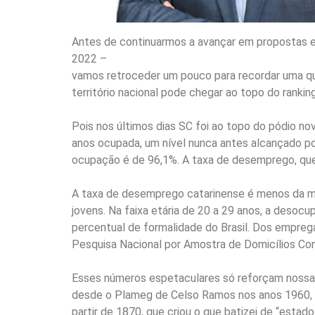
Antes de continuarmos a avançar em propostas e 
2022 –
vamos retroceder um pouco para recordar uma qu
território nacional pode chegar ao topo do ranki
Pois nos últimos dias SC foi ao topo do pódio n
anos ocupada, um nível nunca antes alcançado po
ocupação é de 96,1%. A taxa de desemprego, que r
A taxa de desemprego catarinense é menos da m
jovens. Na faixa etária de 20 a 29 anos, a deso
percentual de formalidade do Brasil. Dos emprega
Pesquisa Nacional por Amostra de Domicílios Con
Esses números espetaculares só reforçam nossa 
desde o Plameg de Celso Ramos nos anos 1960, p
partir de 1870, que criou o que batizei de “estad