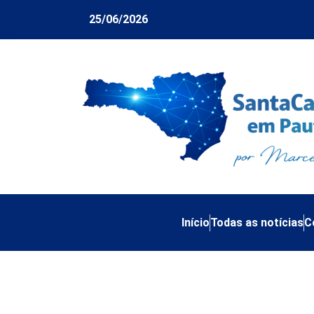
25/06/2026
Início
Todas as notícias
C
SC do futuro: basta
Vinícius Lummertz