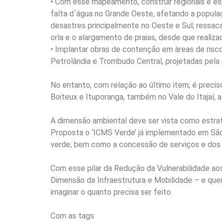
• Com esse mapeamento, construir regionais e es
falta d´água no Grande Oeste, afetando a popula
desastres principalmente no Oeste e Sul; ressac
orla e o alargamento de praias, desde que realiz
• Implantar obras de contenção em áreas de risco
Petrolândia e Trombudo Central, projetadas pela 
No entanto, com relação ao último item, é prec
Boiteux e Ituporanga, também no Vale do Itajaí, a
A dimensão ambiental deve ser vista como estrat
Proposta o ‘ICMS Verde’ já implementado em São
verde; bem como a concessão de serviços e dos P
Com esse pilar da Redução da Vulnerabilidade a
Dimensão da Infraestrutura e Mobilidade – e que
imaginar o quanto precisa ser feito.
Com as tags
Vinicius Lummertz