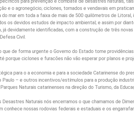
pecíficos para prevenção e combate de desastres naturais, tai
ção e o agronegócio; ciclones, tornados e vendavais em pratica
a do mar em toda a faixa de mais de 500 quilômetros de Litoral,
ados os devidos estudos de impacto ambiental; e assim por diant
, já devidamente identificadas, com a construção de três novas 
Defesa Civil.
iso que de forma urgente o Governo do Estado tome providência
té porque ciclones e furacões não vão esperar por planos e proje
égica para o a economia e para a sociedade Catarinense do pres
 Paulo – e outros incentivos/estímulos para a produção indust
arques Naturais catarinenses na direção do Turismo, da Educaç
os Desastres Naturais nós encerramos o que chamamos de Dime
m conhece nossas rodovias federais e estaduais e os engarrafa