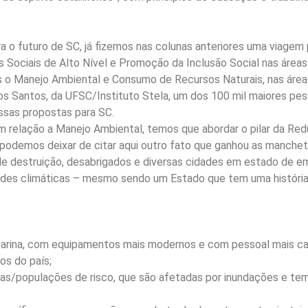
ra o futuro de SC, já fizemos nas colunas anteriores uma viag
s Sociais de Alto Nível e Promoção da Inclusão Social nas área
 o Manejo Ambiental e Consumo de Recursos Naturais, nas áreas
os Santos, da UFSC/Instituto Stela, um dos 100 mil maiores pes
ssas propostas para SC.
relação a Manejo Ambiental, temos que abordar o pilar da Redu
 podemos deixar de citar aqui outro fato que ganhou as manchete
 de destruição, desabrigados e diversas cidades em estado de e
idades climáticas – mesmo sendo um Estado que tem uma históri
Catarina, com equipamentos mais modernos e com pessoal mais c
os do país;
eas/populações de risco, que são afetadas por inundações e te