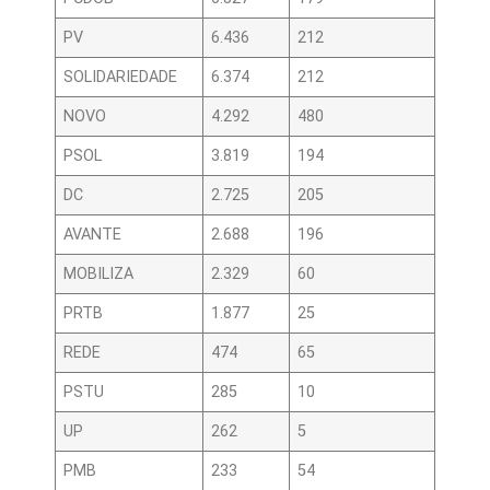
PV
6.436
212
SOLIDARIEDADE
6.374
212
NOVO
4.292
480
PSOL
3.819
194
DC
2.725
205
AVANTE
2.688
196
MOBILIZA
2.329
60
PRTB
1.877
25
REDE
474
65
PSTU
285
10
UP
262
5
PMB
233
54