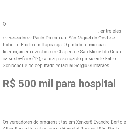
O
União Brasil trabalha para ter candidato a prefeito em
diversos municípios do Oeste e Extremo Oeste
, entre eles
os vereadores Paulo Drumm em São Miguel do Oeste e
Roberto Basto em Itapiranga. O partido reuniu suas
lideranças em eventos em Chapecó e São Miguel do Oeste
na sexta-feira (12), com a presença do presidente Fábio
Schiochet e do deputado estadual Sérgio Guimarães.
R$ 500 mil para hospital
Os vereadores do progressistas em Xanxerê Evandro Berto e
Altair Rossatto estiveram no Hospital Regional São Paulo