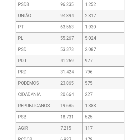
PSDB
96.235
1.252
UNIÃO
94.894
2.817
PT
63.563
1.930
PL
55.267
5.024
PSD
53.373
2.087
PDT
41.269
977
PRD
31.424
796
PODEMOS
23.865
575
CIDADANIA
20.664
227
REPUBLICANOS
19.685
1.388
PSB
18.731
525
AGIR
7.215
117
PCDOB
6.827
179