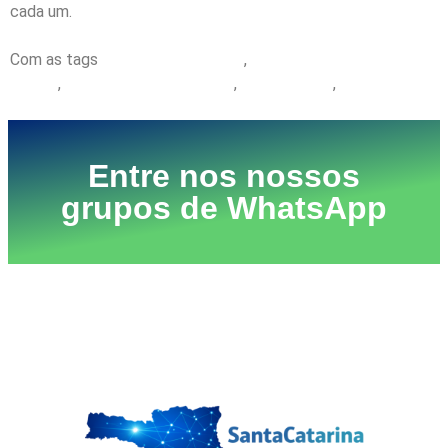
cada um.
Com as tags
artigo Gabriel D’ávila
,
impactos das redes
sociais
,
jovens nas redes sociais
,
redes sociais
,
transtornos
mentais
Entre nos nossos
grupos de WhatsApp