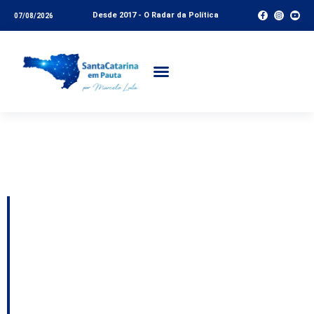
Desde 2017 - O Radar da Política
07/08/2026
Categoria:
Conteúdo
Livre
Blumenau passa a
receber pela internet
pedidos de tapa-
buracos, roçadas e