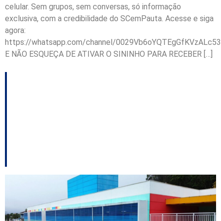
celular. Sem grupos, sem conversas, só informação
exclusiva, com a credibilidade do SCemPauta. Acesse e siga
agora:
https://whatsapp.com/channel/0029Vb6oYQTEgGfKVzALc53
E NÃO ESQUEÇA DE ATIVAR O SININHO PARA RECEBER […]
Joinville inaugura
Centro de Educação
Infantil no bairro Nova
Brasília