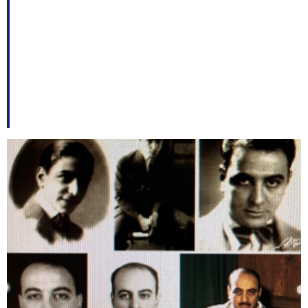
Investigação em
Itapema; PSD legitima
Rodrigues – E outros
destaques