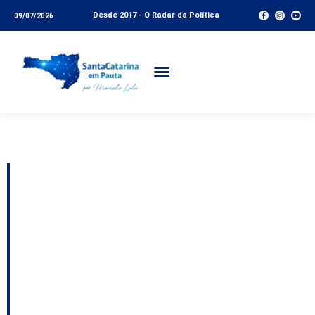
Desde 2017 - O Radar da Política
09/07/2026
Tag:
CEI
Balneário Piçarras
investe mais de R$ 18
milhões em obras para
ampliar a rede
municipal de ensino