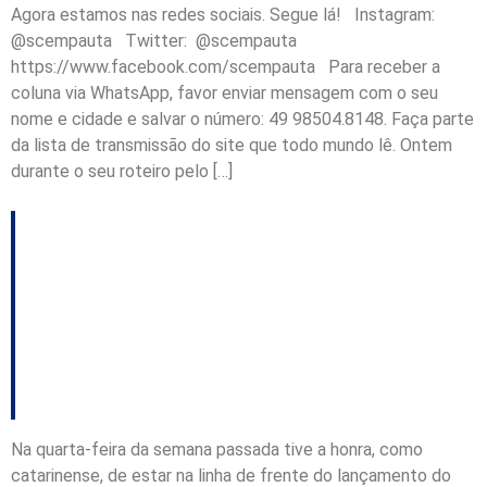
Agora estamos nas redes sociais. Segue lá! Instagram:
@scempauta Twitter: @scempauta
https://www.facebook.com/scempauta Para receber a
coluna via WhatsApp, favor enviar mensagem com o seu
nome e cidade e salvar o número: 49 98504.8148. Faça parte
da lista de transmissão do site que todo mundo lê. Ontem
durante o seu roteiro pelo […]
Uma real lição de
como governar –
Coluna do Vinícius
Lummertz
Na quarta-feira da semana passada tive a honra, como
catarinense, de estar na linha de frente do lançamento do