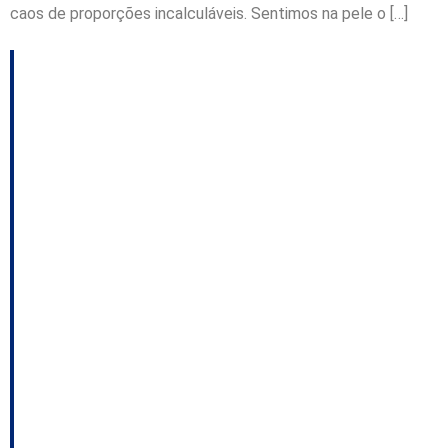
caos de proporções incalculáveis. Sentimos na pele o […]
Temer esteve com
Bornhausen antes da
ajuda a Bolsonaro;
Deputados
catarinenses podem
depor na CPI da
Covid; Manifestantes
na mira do MP entre