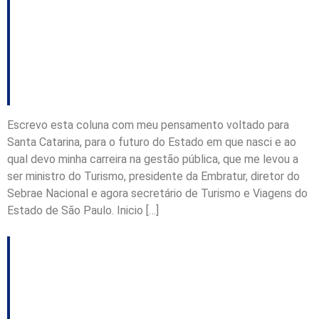
precisa ser aprendido
na escola – Coluna do
Vinícius Lummertz
Escrevo esta coluna com meu pensamento voltado para
Santa Catarina, para o futuro do Estado em que nasci e ao
qual devo minha carreira na gestão pública, que me levou a
ser ministro do Turismo, presidente da Embratur, diretor do
Sebrae Nacional e agora secretário de Turismo e Viagens do
Estado de São Paulo. Inicio […]
Semana quente no
PSDB catarinense,