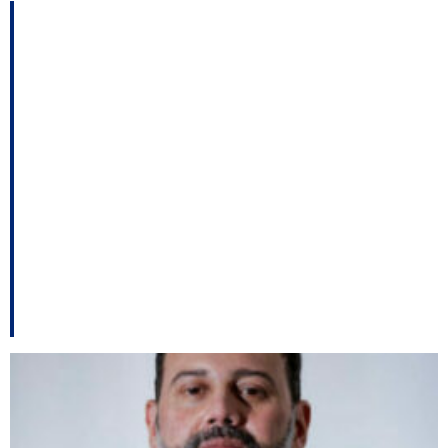
A passagem de Leite
por SC; PTB aguarda
por Bolsonaro;
Orçamento de SC para
2022 é de R$ 37
bilhões entre outros
destaques