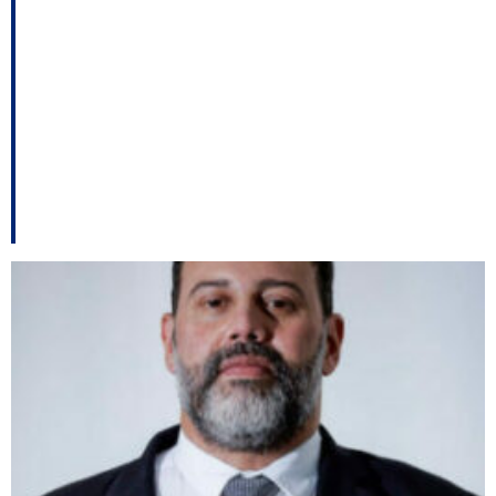
Leite vem a SC; Direita
catarinense move suas
peças de olho na
eleição entre outros
destaques