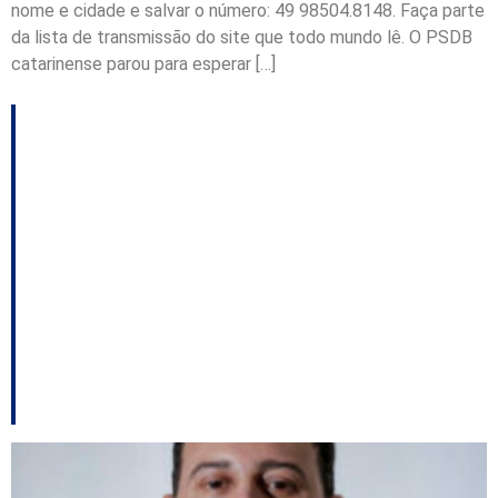
nome e cidade e salvar o número: 49 98504.8148. Faça parte
da lista de transmissão do site que todo mundo lê. O PSDB
catarinense parou para esperar […]
Loureiro e João
Rodrigues se
aproximam de olho em
2022; Ciro Gomes em
SC; Clésio visita Dória
entre outros destaques