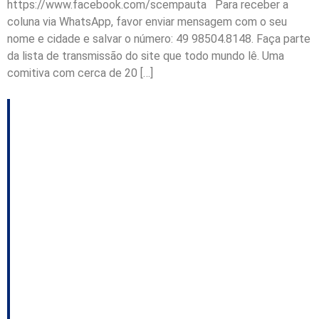
https://www.facebook.com/scempauta Para receber a
coluna via WhatsApp, favor enviar mensagem com o seu
nome e cidade e salvar o número: 49 98504.8148. Faça parte
da lista de transmissão do site que todo mundo lê. Uma
comitiva com cerca de 20 […]
Dória ou Leite: um
deles definirá os rumos
do PSDB catarinense;
A renúncia de Gean;
Pacheco pode motivar
saída de JR do PSD