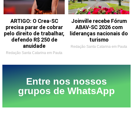
ARTIGO: O Crea-SC
Joinville recebe Fórum
precisa parar de cobrar
ABAV-SC 2026 com
pelo direito de trabalhar,
lideranças nacionais do
defendo R$ 250 de
turismo
anuidade
Redação Santa Catarina em Pauta
Redação Santa Catarina em Pauta
Entre nos nossos
grupos de WhatsApp