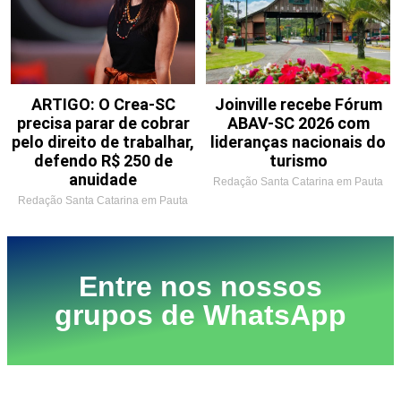
ARTIGO: O Crea-SC
Joinville recebe Fórum
precisa parar de cobrar
ABAV-SC 2026 com
pelo direito de trabalhar,
lideranças nacionais do
defendo R$ 250 de
turismo
anuidade
Redação Santa Catarina em Pauta
Redação Santa Catarina em Pauta
Entre nos nossos
grupos de WhatsApp