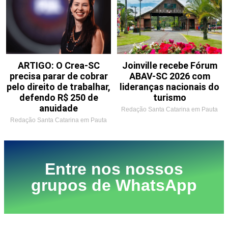
ARTIGO: O Crea-SC
Joinville recebe Fórum
precisa parar de cobrar
ABAV-SC 2026 com
pelo direito de trabalhar,
lideranças nacionais do
defendo R$ 250 de
turismo
anuidade
Redação Santa Catarina em Pauta
Redação Santa Catarina em Pauta
Entre nos nossos
grupos de WhatsApp