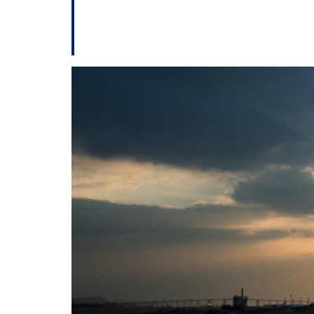
estadual; Governad
investimentos – e