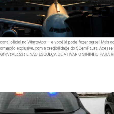
nal oficial no WhatsApp — e você já pode fazer parte! Mais ag
nformação exclusiva, com a credibilidade do SCemPauta. Acesse e
gGfKVzALc53t E NÃO ESQUEÇA DE ATIVAR O SININHO PARA R
ui inquérito da Operação 