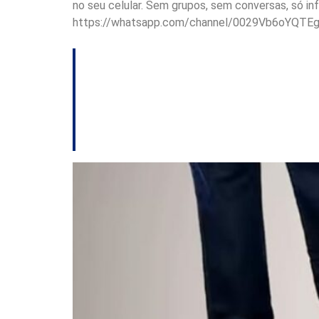
no seu celular. Sem grupos, sem conversas, só i
https://whatsapp.com/channel/0029Vb6oYQTE
A meia verdade de 
Nogueira quer Ami
E outros destaque