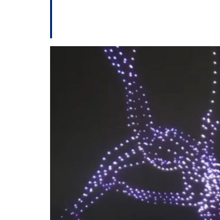
TCE vai analisar 
de drones no Révei