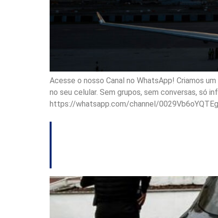
Acesse o nosso Canal no WhatsApp! Criamos um ca
no seu celular. Sem grupos, sem conversas, só i
https://whatsapp.com/channel/0029Vb6oYQTE
Polícia Civil concl
investigados