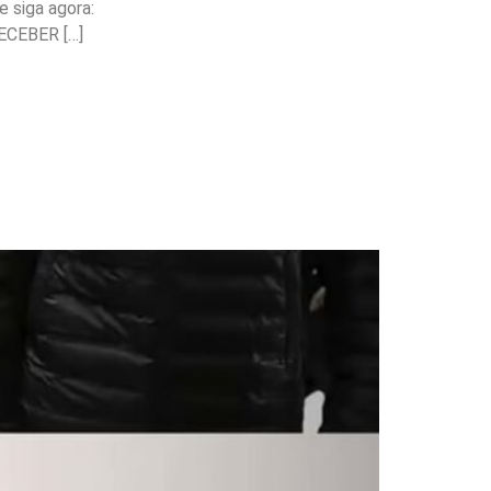
 siga agora:
ECEBER […]
mes escolares; Ciro
satisfação no UB –