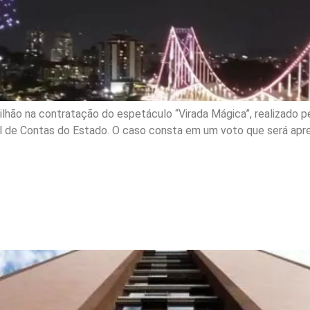
lhão na contratação do espetáculo “Virada Mágica”, realizado pe
al de Contas do Estado. O caso consta em um voto que será apre
núncia e 18 investigados 
éus em ação penal