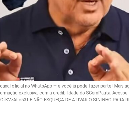
nal oficial no WhatsApp — e você já pode fazer parte! Mais ag
nformação exclusiva, com a credibilidade do SCemPauta. Acesse e
gGfKVzALc53t E NÃO ESQUEÇA DE ATIVAR O SININHO PARA R
tigação vence nova licit