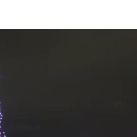
voto que aponta superfat
llon de Florianópolis