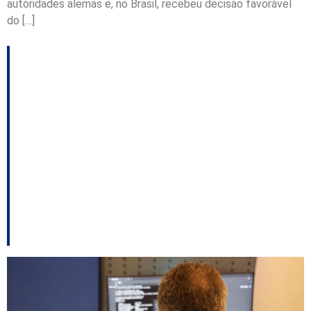
autoridades alemãs e, no Brasil, recebeu decisão favorável
do […]
Santa Catarina é um
dos alvos de operação
da PF contra anúncios
falsos que usavam
imagem do governo
federal