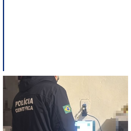
mira suspeito de
armazenar e
compartilhar material
de abuso sexual
infantil em Chapecó