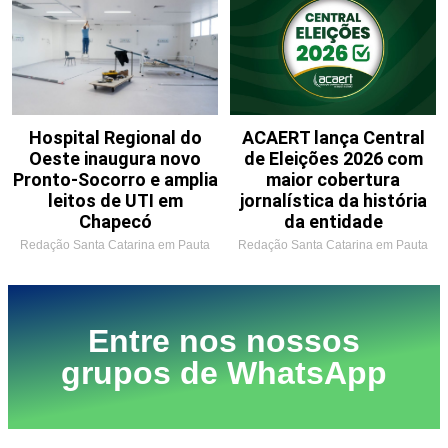
Hospital Regional do
ACAERT lança Central
Oeste inaugura novo
de Eleições 2026 com
Pronto-Socorro e amplia
maior cobertura
leitos de UTI em
jornalística da história
Chapecó
da entidade
Redação Santa Catarina em Pauta
Redação Santa Catarina em Pauta
Entre nos nossos
grupos de WhatsApp