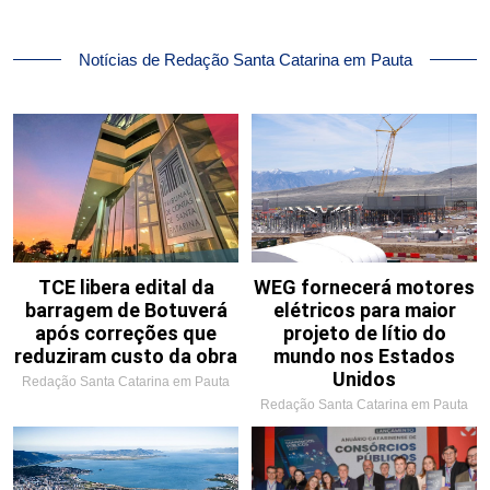
Notícias de Redação Santa Catarina em Pauta
TCE libera edital da
WEG fornecerá motores
barragem de Botuverá
elétricos para maior
após correções que
projeto de lítio do
reduziram custo da obra
mundo nos Estados
Unidos
Redação Santa Catarina em Pauta
Redação Santa Catarina em Pauta