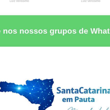
Luiz Veríssimo
Luiz Veríssimo
e nos nossos grupos de Wha