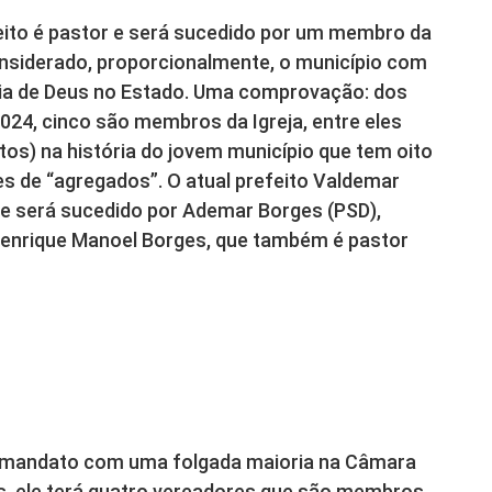
eito é pastor e será sucedido por um membro da
considerado, proporcionalmente, o município com
a de Deus no Estado. Uma comprovação: dos
024, cinco são membros da Igreja, entre eles
os) na história do jovem município que tem oito
es de “agregados”. O atual prefeito Valdemar
a e será sucedido por Ademar Borges (PSD),
 Henrique Manoel Borges, que também é pastor
o mandato com uma folgada maioria na Câmara
s, ele terá quatro vereadores que são membros