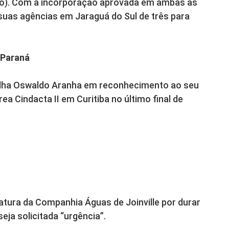
ão). Com a incorporação aprovada em ambas as
suas agências em Jaraguá do Sul de três para
 Paraná
dalha Oswaldo Aranha em reconhecimento ao seu
a Cindacta II em Curitiba no último final de
tura da Companhia Águas de Joinville por durar
ja solicitada “urgência”.