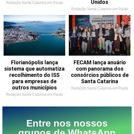
Unidos
Redação Santa Catarina em Pauta
Redação Santa Catarina em Pauta
Florianópolis lança
FECAM lança anuário
sistema que automatiza
com panorama dos
recolhimento do ISS
consórcios públicos de
para empresas de
Santa Catarina
outros municípios
Redação Santa Catarina em Pauta
Redação Santa Catarina em Pauta
Entre nos nossos
grupos de WhatsApp