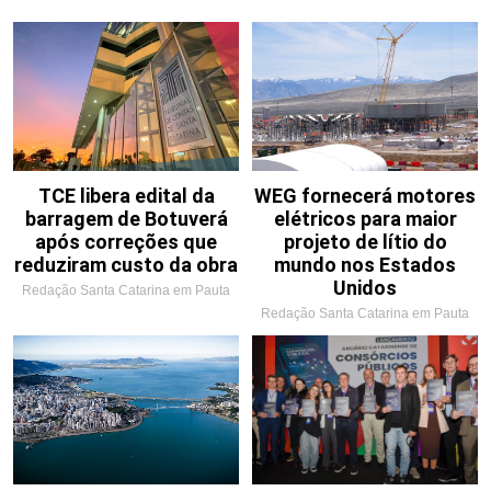
TCE libera edital da
WEG fornecerá motores
barragem de Botuverá
elétricos para maior
após correções que
projeto de lítio do
reduziram custo da obra
mundo nos Estados
Unidos
Redação Santa Catarina em Pauta
Redação Santa Catarina em Pauta