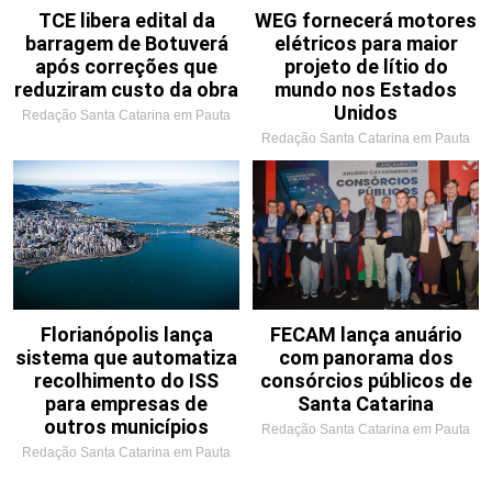
TCE libera edital da
WEG fornecerá motores
barragem de Botuverá
elétricos para maior
após correções que
projeto de lítio do
reduziram custo da obra
mundo nos Estados
Unidos
Redação Santa Catarina em Pauta
Redação Santa Catarina em Pauta
Florianópolis lança
FECAM lança anuário
sistema que automatiza
com panorama dos
recolhimento do ISS
consórcios públicos de
para empresas de
Santa Catarina
outros municípios
Redação Santa Catarina em Pauta
Redação Santa Catarina em Pauta