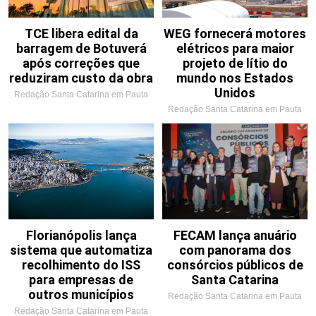
TCE libera edital da
WEG fornecerá motores
barragem de Botuverá
elétricos para maior
após correções que
projeto de lítio do
reduziram custo da obra
mundo nos Estados
Unidos
Redação Santa Catarina em Pauta
Redação Santa Catarina em Pauta
Florianópolis lança
FECAM lança anuário
sistema que automatiza
com panorama dos
recolhimento do ISS
consórcios públicos de
para empresas de
Santa Catarina
outros municípios
Redação Santa Catarina em Pauta
Redação Santa Catarina em Pauta