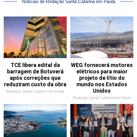
Notícias de Redação Santa Catarina em Pauta
TCE libera edital da
WEG fornecerá motores
barragem de Botuverá
elétricos para maior
após correções que
projeto de lítio do
reduziram custo da obra
mundo nos Estados
Unidos
Redação Santa Catarina em Pauta
Redação Santa Catarina em Pauta