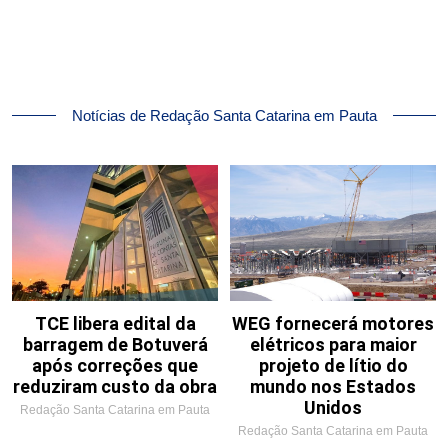
Notícias de Redação Santa Catarina em Pauta
TCE libera edital da
WEG fornecerá motores
barragem de Botuverá
elétricos para maior
após correções que
projeto de lítio do
reduziram custo da obra
mundo nos Estados
Unidos
Redação Santa Catarina em Pauta
Redação Santa Catarina em Pauta