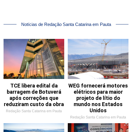
Notícias de Redação Santa Catarina em Pauta
TCE libera edital da
WEG fornecerá motores
barragem de Botuverá
elétricos para maior
após correções que
projeto de lítio do
reduziram custo da obra
mundo nos Estados
Unidos
Redação Santa Catarina em Pauta
Redação Santa Catarina em Pauta