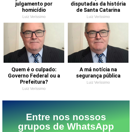
julgamento por
disputadas da história
homicídio
de Santa Catarina
Luiz Veríssimo
Luiz Veríssimo
Quem é o culpado:
A má notícia na
Governo Federal ou a
segurança pública
Prefeitura?
Luiz Veríssimo
Luiz Veríssimo
Entre nos nossos
grupos de WhatsApp