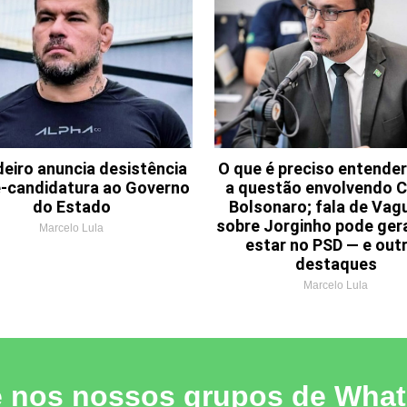
deiro anuncia desistência
O que é preciso entender
é-candidatura ao Governo
a questão envolvendo C
do Estado
Bolsonaro; fala de Vag
sobre Jorginho pode ger
Marcelo Lula
estar no PSD — e out
destaques
Marcelo Lula
e nos nossos grupos de Wha