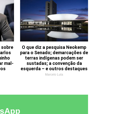
 sobre
O que diz a pesquisa Neokemp
arlos
para o Senado; demarcações de
uinho
terras indígenas podem ser
ar mal-
sustadas; a convenção da
ros
esquerda – e outros destaques
Marcelo Lula
tsApp