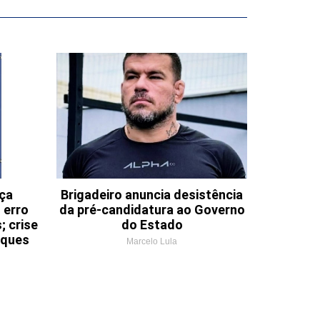
nça
Brigadeiro anuncia desistência
 erro
da pré-candidatura ao Governo
; crise
do Estado
aques
Marcelo Lula