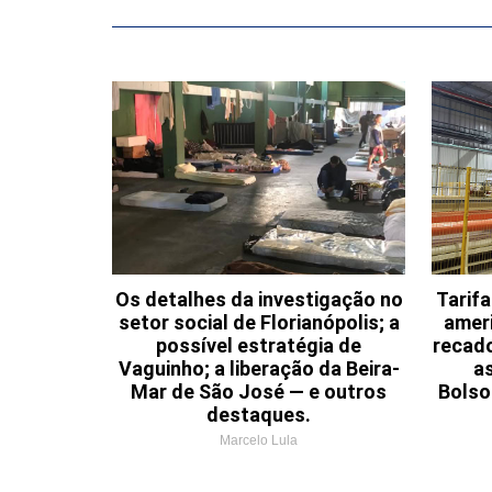
Os detalhes da investigação no
Tarif
setor social de Florianópolis; a
ameri
possível estratégia de
recad
Vaguinho; a liberação da Beira-
a
Mar de São José — e outros
Bolso
destaques.
Marcelo Lula