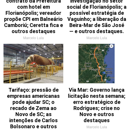
contrato da Prefeitura
investigação no setor
com hotel em
social de Florianópolis; a
Florianópolis; vereador
possível estratégia de
propõe CPI em Balneário
Vaguinho; a liberação da
Camboriú; Ceretta fica e
Beira-Mar de São José
outros destaques
— e outros destaques.
Marcelo Lula
Marcelo Lula
Tarifaço: pressão de
Via Mar: Governo lança
empresas americanas
licitação nesta semana;
pode ajudar SC; o
erro estratégico de
recado de Zema ao
Rodrigues; crise no
Novo de SC; as
Novo e outros
intenções de Carlos
destaques
Bolsonaro e outros
Marcelo Lula