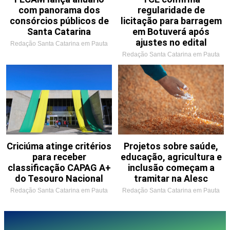
com panorama dos
regularidade de
consórcios públicos de
licitação para barragem
Santa Catarina
em Botuverá após
ajustes no edital
Redação Santa Catarina em Pauta
Redação Santa Catarina em Pauta
Criciúma atinge critérios
Projetos sobre saúde,
para receber
educação, agricultura e
classificação CAPAG A+
inclusão começam a
do Tesouro Nacional
tramitar na Alesc
Redação Santa Catarina em Pauta
Redação Santa Catarina em Pauta