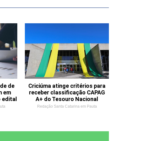
ade de
Criciúma atinge critérios para
m em
receber classificação CAPAG
 edital
A+ do Tesouro Nacional
uta
Redação Santa Catarina em Pauta