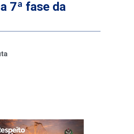
a 7ª fase da
uta