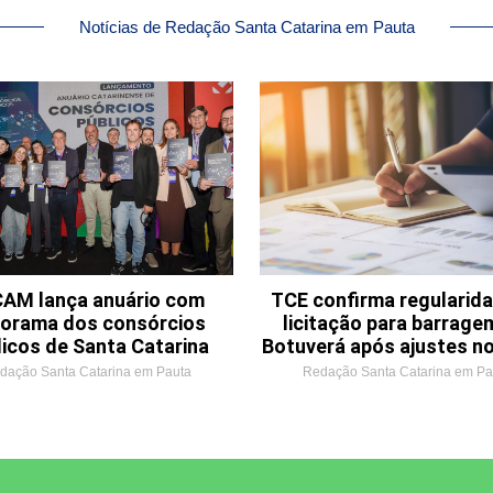
Notícias de Redação Santa Catarina em Pauta
AM lança anuário com
TCE confirma regularid
orama dos consórcios
licitação para barrage
licos de Santa Catarina
Botuverá após ajustes no
dação Santa Catarina em Pauta
Redação Santa Catarina em Pa