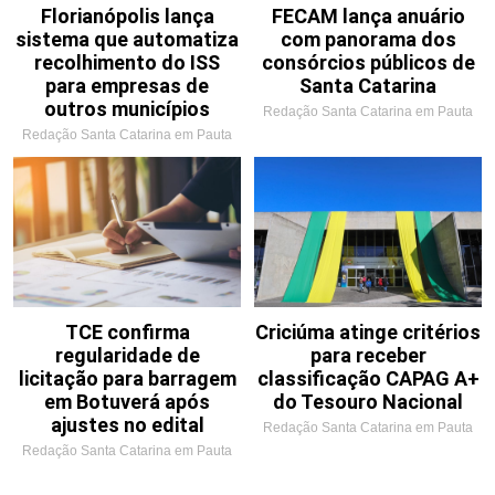
Florianópolis lança
FECAM lança anuário
sistema que automatiza
com panorama dos
recolhimento do ISS
consórcios públicos de
para empresas de
Santa Catarina
outros municípios
Redação Santa Catarina em Pauta
Redação Santa Catarina em Pauta
TCE confirma
Criciúma atinge critérios
regularidade de
para receber
licitação para barragem
classificação CAPAG A+
em Botuverá após
do Tesouro Nacional
ajustes no edital
Redação Santa Catarina em Pauta
Redação Santa Catarina em Pauta