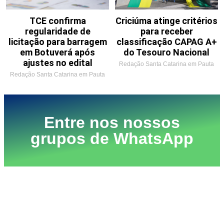
TCE confirma
Criciúma atinge critérios
regularidade de
para receber
licitação para barragem
classificação CAPAG A+
em Botuverá após
do Tesouro Nacional
ajustes no edital
Redação Santa Catarina em Pauta
Redação Santa Catarina em Pauta
Entre nos nossos
grupos de WhatsApp