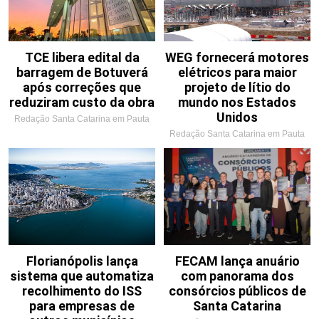
TCE libera edital da
WEG fornecerá motores
barragem de Botuverá
elétricos para maior
após correções que
projeto de lítio do
reduziram custo da obra
mundo nos Estados
Unidos
Redação Santa Catarina em Pauta
Redação Santa Catarina em Pauta
Florianópolis lança
FECAM lança anuário
sistema que automatiza
com panorama dos
recolhimento do ISS
consórcios públicos de
para empresas de
Santa Catarina