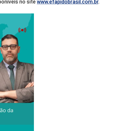
oníveis no site
www.efapidobrasil.com.br
.