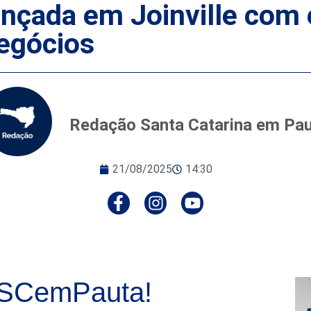
lançada em Joinville com
egócios
Redação Santa Catarina em Pa
21/08/2025
14:30
 SCemPauta!