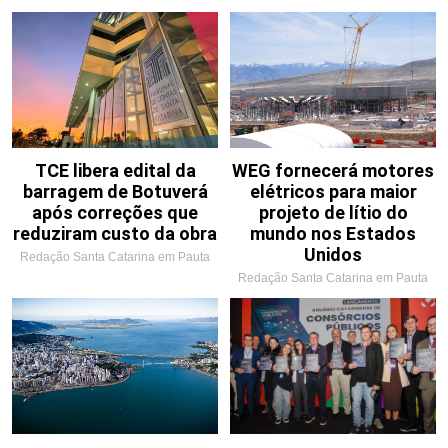
TCE libera edital da
WEG fornecerá motores
barragem de Botuverá
elétricos para maior
após correções que
projeto de lítio do
reduziram custo da obra
mundo nos Estados
Unidos
Redação Santa Catarina em Pauta
Redação Santa Catarina em Pauta