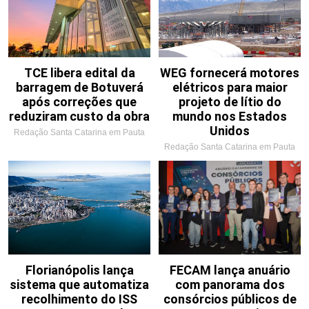
TCE libera edital da
WEG fornecerá motores
barragem de Botuverá
elétricos para maior
após correções que
projeto de lítio do
reduziram custo da obra
mundo nos Estados
Unidos
Redação Santa Catarina em Pauta
Redação Santa Catarina em Pauta
Florianópolis lança
FECAM lança anuário
sistema que automatiza
com panorama dos
recolhimento do ISS
consórcios públicos de