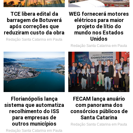
TCE libera edital da
WEG fornecerá motores
barragem de Botuverá
elétricos para maior
após correções que
projeto de lítio do
reduziram custo da obra
mundo nos Estados
Unidos
Redação Santa Catarina em Pauta
Redação Santa Catarina em Pauta
Florianópolis lança
FECAM lança anuário
sistema que automatiza
com panorama dos
recolhimento do ISS
consórcios públicos de
para empresas de
Santa Catarina
outros municípios
Redação Santa Catarina em Pauta
Redação Santa Catarina em Pauta