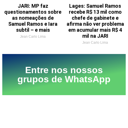
JARI: MP faz
Lages: Samuel Ramos
questionamentos sobre
recebe R$ 13 mil como
as nomeações de
chefe de gabinete e
Samuel Ramos e Iara
afirma não ver problema
subtil – e mais
em acumular mais R$ 4
mil na JARI
Jean Carlo Lima
Jean Carlo Lima
Entre nos nossos
grupos de WhatsApp