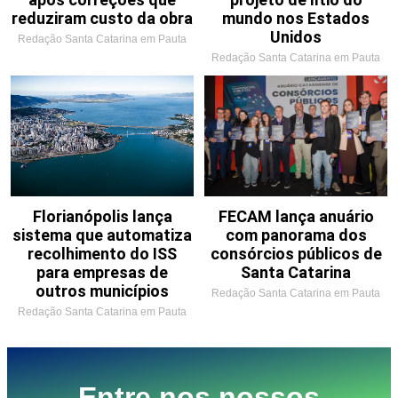
reduziram custo da obra
mundo nos Estados
Unidos
Redação Santa Catarina em Pauta
Redação Santa Catarina em Pauta
Florianópolis lança
FECAM lança anuário
sistema que automatiza
com panorama dos
recolhimento do ISS
consórcios públicos de
para empresas de
Santa Catarina
outros municípios
Redação Santa Catarina em Pauta
Redação Santa Catarina em Pauta
Entre nos nossos