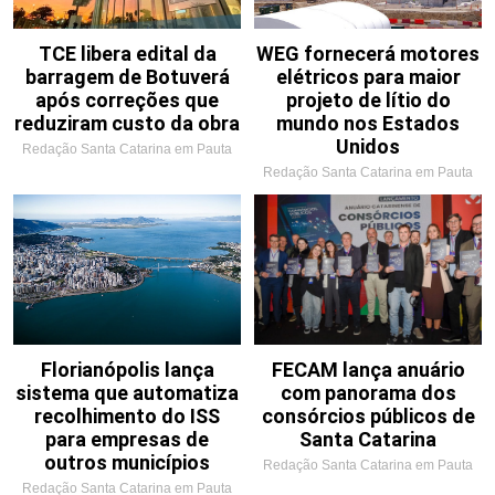
TCE libera edital da
WEG fornecerá motores
barragem de Botuverá
elétricos para maior
após correções que
projeto de lítio do
reduziram custo da obra
mundo nos Estados
Unidos
Redação Santa Catarina em Pauta
Redação Santa Catarina em Pauta
Florianópolis lança
FECAM lança anuário
sistema que automatiza
com panorama dos
recolhimento do ISS
consórcios públicos de
para empresas de
Santa Catarina
outros municípios
Redação Santa Catarina em Pauta
Redação Santa Catarina em Pauta