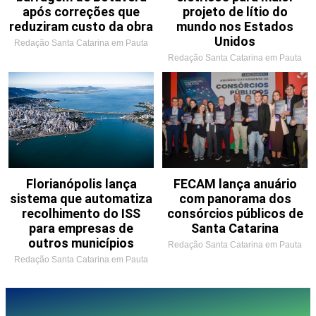
após correções que
projeto de lítio do
reduziram custo da obra
mundo nos Estados
Unidos
Redação Santa Catarina em Pauta
Redação Santa Catarina em Pauta
Florianópolis lança
FECAM lança anuário
sistema que automatiza
com panorama dos
recolhimento do ISS
consórcios públicos de
para empresas de
Santa Catarina
outros municípios
Redação Santa Catarina em Pauta
Redação Santa Catarina em Pauta